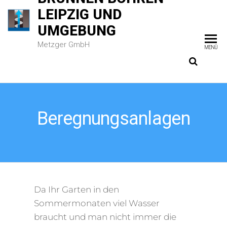
LEIPZIG UND
UMGEBUNG
Metzger GmbH
MENÜ
Beregnungsanlagen
Da Ihr Garten in den
Sommermonaten viel Wasser
braucht und man nicht immer die